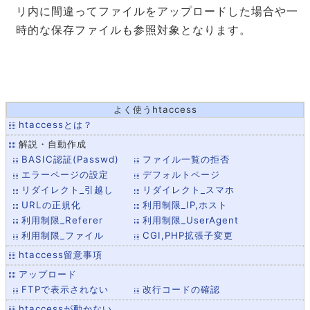
リ内に間違ってファイルをアップロードした場合や一
時的な保存ファイルも参照対象となります。
よく使うhtaccess
htaccessとは？
解説・自動作成
BASIC認証(Passwd)
ファイル一覧の拒否
エラーページの設定
デフォルトページ
リダイレクト_引越し
リダイレクト_スマホ
URLの正規化
利用制限_IP,ホスト
利用制限_Referer
利用制限_UserAgent
利用制限_ファイル
CGI,PHP拡張子変更
htaccess留意事項
アップロード
FTPで表示されない
改行コードの確認
htaccessが動かない