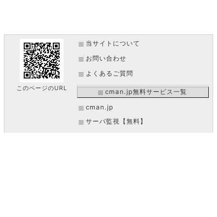
当サイトについて
お問い合わせ
よくあるご質問
このページのURL
cman.jp無料サービス一覧
cman.jp
サーバ監視【無料】
QRコード作成【無料】
画像加工【無料】
WEB便利ノート【無料】
IT比較実験【無料】
文字の画像作成【無料】
アイコン素材【無料】